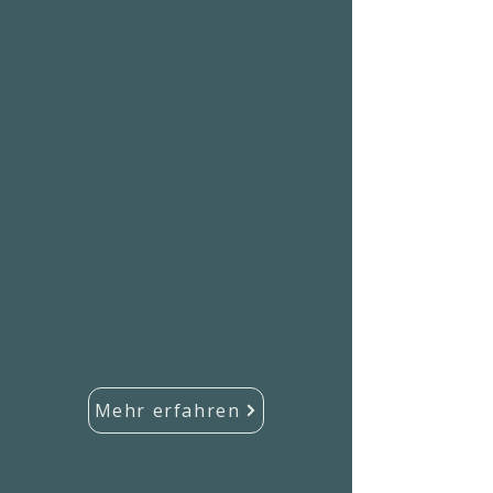
verliere mich im Tun.
Neurocoaching mit der
Honigsee-Methode
körperorientiert, klar und
wirkungsvoll, um Grenzen zu
erkennen, Energie
zurückzugewinnen und wieder
in Verbindung mit sich selbst zu
kommen.
Mehr erfahren