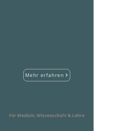
mentale Gesundheit mit dem
BODY-TO-BRAIN-Ansatz – klar,
erfahrungsbasiert und direkt
wirksam für Führungskräfte,
Teams und Organisationen.
Mehr erfahren
Für Medizin, Wissenschaft & Lehre
Ich trage Verantwortung und