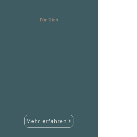
Für Dich
Ich trage Verantwortung
und komme an meine
Grenzen.
Individuelle Begleitung für Menschen,
die wieder bei sich ankommen wollen –
mit körperorientiertem Neurocoaching,
klarer Struktur und echter Entlastung.
Mehr erfahren