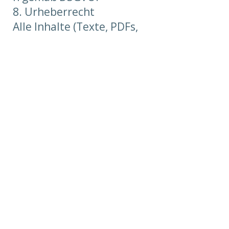
8. Urheberrecht
Alle Inhalte (Texte, PDFs,
Videos etc.) sind
urheberrechtlich
geschützt und
ausschließlich für den
persönlichen Gebrauch
bestimmt. Eine
Weitergabe oder
Veröffentlichung ist nicht
gestattet.
9. Gerichtsstand
Es gilt das Recht der
Bundesrepublik
Deutschland.