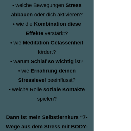
• welche Bewegungen
Stress
abbauen
oder dich aktivieren?
• wie die
Kombination diese
Effekte
verstärkt?
• wie
Meditation Gelassenheit
fördert?
• warum
Schlaf so wichtig
ist?
• wie
Ernährung deinen
Stresslevel
beeinflusst?
• welche Rolle
soziale Kontakte
spielen?
Dann ist mein Selbstlernkurs “7-
Wege aus dem Stress mit BODY-