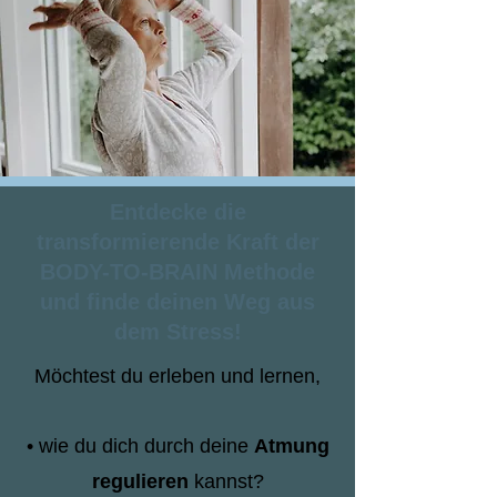
Entdecke die
transformierende Kraft der
BODY-TO-BRAIN Methode
und finde deinen Weg aus
dem Stress!
Möchtest du erleben und lernen,
• wie du dich durch deine
Atmung
regulieren
kannst?