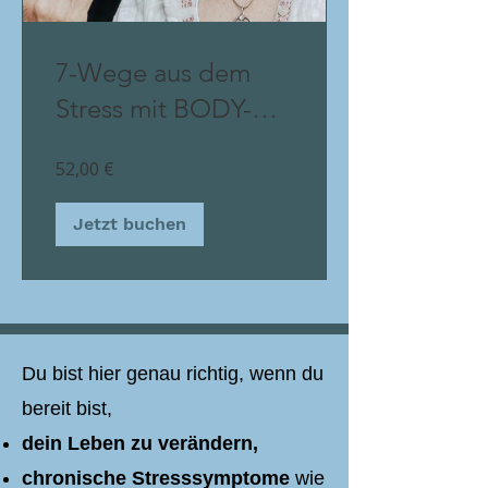
7-Wege aus dem
Stress mit BODY-
TO-BRAIN-1
52,00 €
Jetzt buchen
Du bist hier genau richtig, wenn du
bereit bist,
dein Leben zu verändern,
chronische Stresssymptome
wie