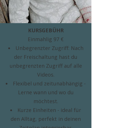
KURSGEBÜHR
Einmahlig 97 €
Unbegrenzter Zugriff: Nach
der Freischaltung hast du
unbegrenzten Zugriff auf alle
Videos.
Flexibel und zeitunabhängig -
Lerne wann und wo du
möchtest.
Kurze Einheiten - ideal für
den Alltag, perfekt in deinen
Zeitplan integrierb
ar.