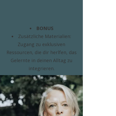
BONUS
Zusätzliche Materialien:
Zugang zu exklusiven
Ressourcen, die dir herlfen, das
Gelernte in deinen Alltag zu
integrieren.