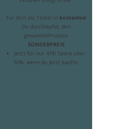
Für dich als Tester:in
kostenlos
!
Du durchläufst, den
gesamtenProzess.
SONDERPREIS
Jetzt für nur 47€! Spare über
50%, wenn du jetzt kaufst.