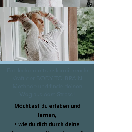
Entdecke die transformierende
Kraft der BODY-TO-BRAIN
Methode und finde deinen
Weg aus dem Stress!
Möchtest du erleben und
lernen,
• wie du dich durch deine