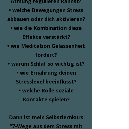
Atmung regulieren kannst?
• welche Bewegungen Stress
abbauen oder dich aktivieren?
• wie die Kombination diese
Effekte verstärkt?
• wie Meditation Gelassenheit
fördert?
• warum Schlaf so wichtig ist?
• wie Ernährung deinen
Stresslevel beeinflusst?
• welche Rolle soziale
Kontakte spielen?
Dann ist mein Selbstlernkurs
“7-Wege aus dem Stress mit