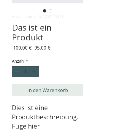
Artikelnummer: 671253175371
Das ist ein
Produkt
Standardpreis
Sale-
 100,00 € 
95,00 €
Preis
Anzahl
*
In den Warenkorb
Dies ist eine 
Produktbeschreibung. 
Füge hier 